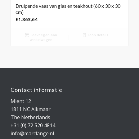
Druipende vaas van glas en teakhout (60 x 30 x 30
cm)
€
1.363,64
Toevoegen aan
Toon details
winkelwagen
Contact informatie
Mient 12
1811 NC Alkmaar
The Netherlands
+31 (0) 72 520 4814
info@marclange.nl