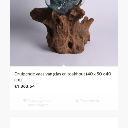
Druipende vaas van glas en teakhout (40 x 50 x 40
cm)
€
1.363,64
Toevoegen aan
Toon details
winkelwagen