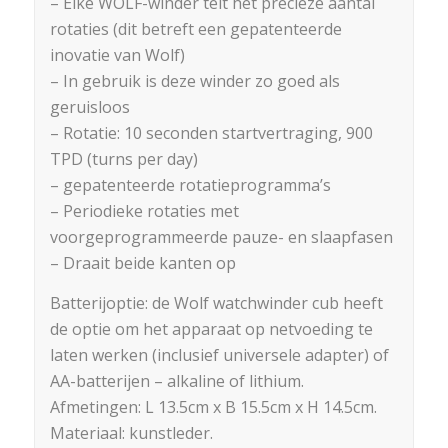
– Elke WOLF-winder telt het precieze aantal
rotaties (dit betreft een gepatenteerde
inovatie van Wolf)
– In gebruik is deze winder zo goed als
geruisloos
– Rotatie: 10 seconden startvertraging, 900
TPD (turns per day)
– gepatenteerde rotatieprogramma’s
– Periodieke rotaties met
voorgeprogrammeerde pauze- en slaapfasen
– Draait beide kanten op
Batterijoptie: de Wolf watchwinder cub heeft
de optie om het apparaat op netvoeding te
laten werken (inclusief universele adapter) of
AA-batterijen – alkaline of lithium.
Afmetingen: L 13.5cm x B 15.5cm x H 14.5cm.
Materiaal: kunstleder.