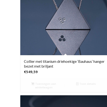
Collier met titanium driehoekige ‘Bauhaus’ hanger
bezet met briljant
€
549,59
Toevoegen aan
Toon details
winkelwagen