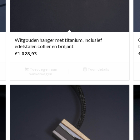
Witgouden hanger met titanium, inclusief
edelstalen collier en briljant
€
1.028,93
Toevoegen aan
Toon details
winkelwagen