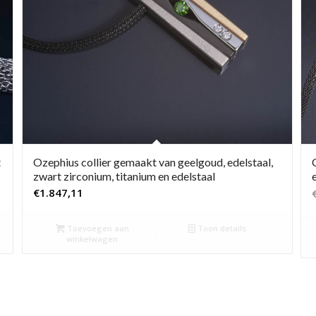
t
Ozephius collier gemaakt van geelgoud, edelstaal,
zwart zirconium, titanium en edelstaal
€
1.847,11
Toevoegen aan
Toon details
winkelwagen