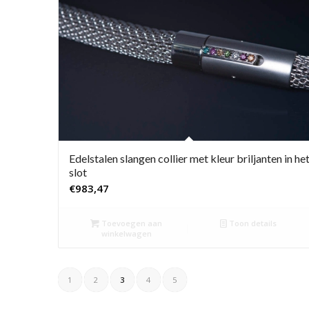
Edelstalen slangen collier met kleur briljanten in he
slot
€
983,47
Toevoegen aan
Toon details
winkelwagen
1
2
3
4
5