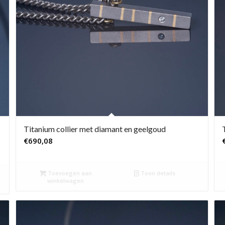
Titanium collier met diamant en geelgoud
€
690,08
Toevoegen aan
Toon details
winkelwagen