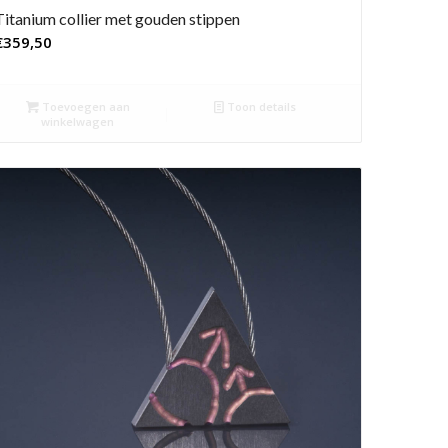
Titanium collier met gouden stippen
€
359,50
Toevoegen aan
Toon details
winkelwagen