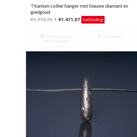
Titanium collier hanger met blauwe diamant en
geelgoud
Oorspronkelijke
Huidige
€
1.772,73
€
1.471,07
Aanbieding!
prijs
prijs
was:
is:
Toevoegen aan
Toon details
€1.772,73.
€1.471,07.
winkelwagen