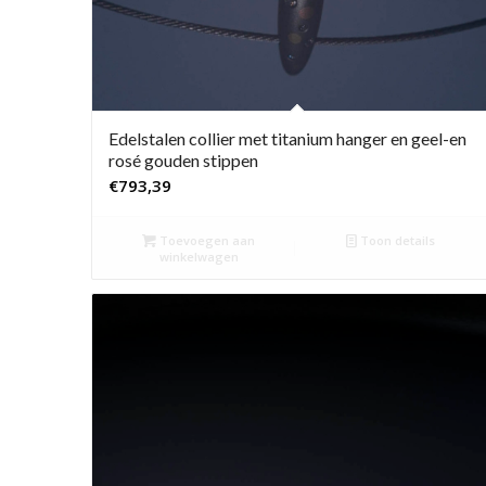
Edelstalen collier met titanium hanger en geel-en
rosé gouden stippen
€
793,39
Toevoegen aan
Toon details
winkelwagen