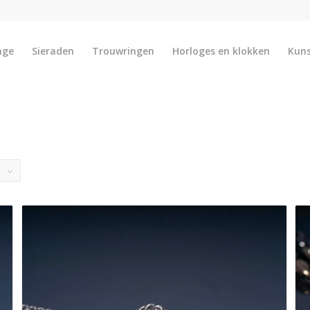
nge
Sieraden
Trouwringen
Horloges en klokken
Kun