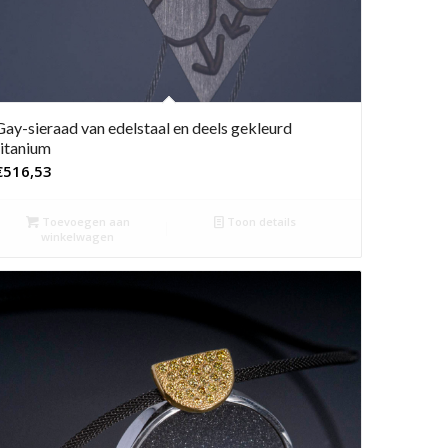
Gay-sieraad van edelstaal en deels gekleurd
titanium
€
516,53
Toevoegen aan
Toon details
winkelwagen