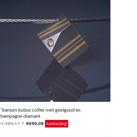
Titanium kubus collier met geelgoud en
champagne diamant
Oorspronkelijke
Huidige
€
1.380,17
€
690,08
Aanbieding!
prijs
prijs