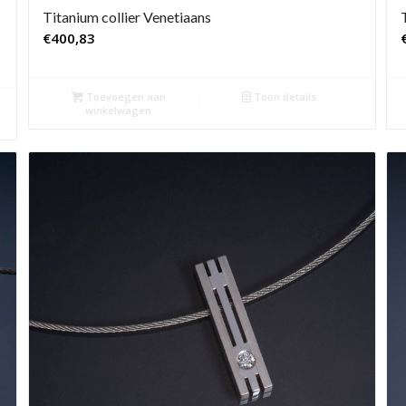
Titanium collier Venetiaans
€
400,83
Toevoegen aan
Toon details
winkelwagen