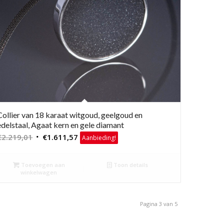
Collier van 18 karaat witgoud, geelgoud en
edelstaal, Agaat kern en gele diamant
Oorspronkelijke
Huidige
€
2.219,01
€
1.611,57
Aanbieding!
prijs
prijs
was:
is:
Toevoegen aan
Toon details
€2.219,01.
€1.611,57.
winkelwagen
Pagina 3 van 5