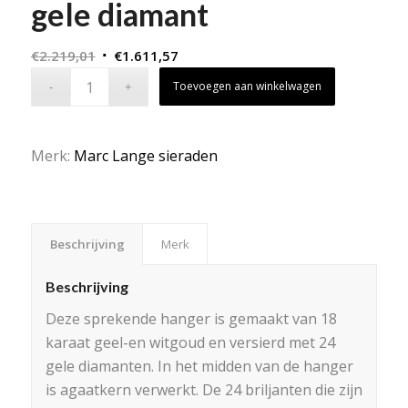
gele diamant
Oorspronkelijke
Huidige
€
2.219,01
€
1.611,57
prijs
prijs
Toevoegen aan winkelwagen
was:
is:
€2.219,01.
€1.611,57.
Merk:
Marc Lange sieraden
Beschrijving
Merk
Beschrijving
Deze sprekende hanger is gemaakt van 18
karaat geel-en witgoud en versierd met 24
gele diamanten. In het midden van de hanger
is agaatkern verwerkt. De 24 briljanten die zijn