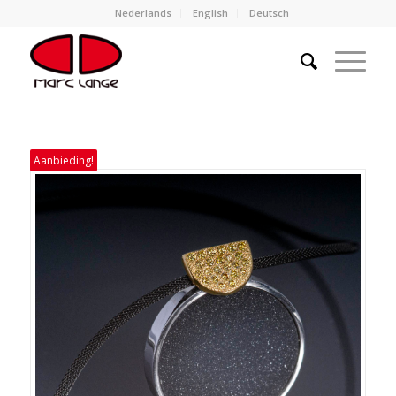
Nederlands
English
Deutsch
Aanbieding!