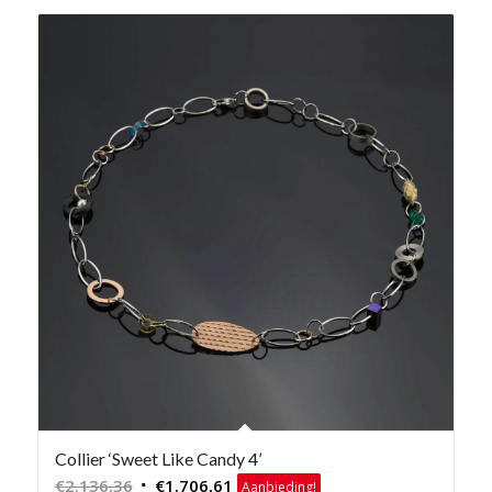
Collier ‘Sweet Like Candy 4’
Oorspronkelijke
Huidige
€
2.136,36
€
1.706,61
Aanbieding!