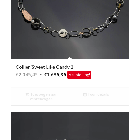
Collier ‘Sweet Like Candy 2’
Oorspronkelijke
Huidige
€
2.045,45
€
1.636,36
Aanbieding!
prijs
prijs
was:
is:
Toevoegen aan
Toon details
€2.045,45.
€1.636,36.
winkelwagen