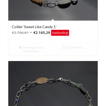
Collier ‘Sweet Like Candy 1’
Oorspronkelijke
Huidige
€
2.706,61
€
2.165,29
Aanbieding!
prijs
prijs
was:
is:
Toevoegen aan
Toon details
€2.706,61.
€2.165,29.
winkelwagen