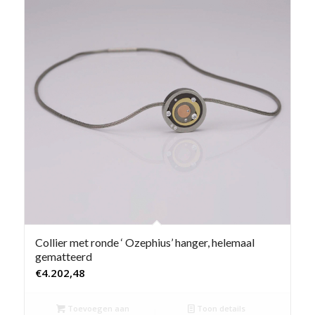
Collier met ronde ‘ Ozephius’ hanger, helemaal
gematteerd
€
4.202,48
Toevoegen aan
Toon details