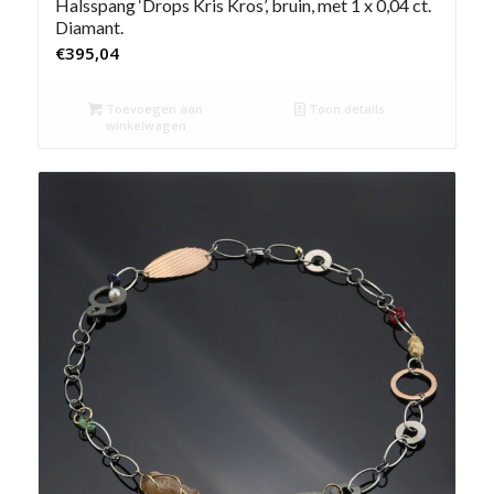
Halsspang ‘Drops Kris Kros’, bruin, met 1 x 0,04 ct.
Diamant.
€
395,04
Toevoegen aan
Toon details
winkelwagen