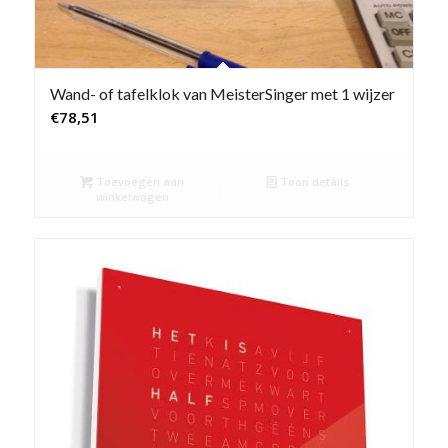
Wand- of tafelklok van MeisterSinger met 1 wijzer
€
78,51
Toevoegen aan
Toon details
winkelwagen