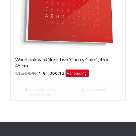
Wandklok van QlockTwo ‘Cherry Cake’ , 45 x
45 cm
Oorspronkelijke
Huidige
€
1.264,46
€
1.066,12
Aanbieding!
prijs
prijs
was:
is:
Toevoegen aan
Toon details
€1.264,46.
€1.066,12.
winkelwagen