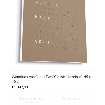
Wandklok van QlockTwo ‘Classic Hazelnut’ , 45 x
45 cm
€
1.347,11
Toevoegen aan
Toon details
winkelwagen