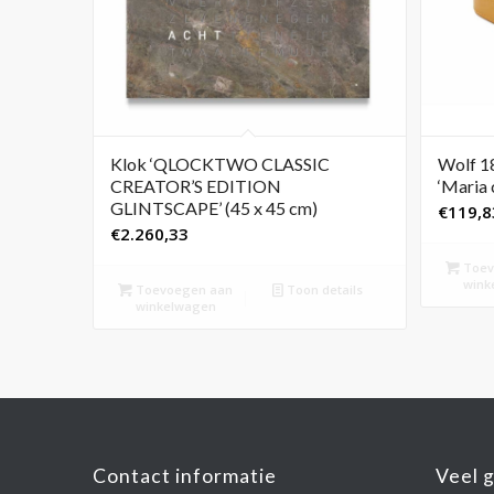
Klok ‘QLOCKTWO CLASSIC
Wolf 18
CREATOR’S EDITION
‘Maria 
GLINTSCAPE’ (45 x 45 cm)
€
119,8
€
2.260,33
Toev
wink
Toevoegen aan
Toon details
winkelwagen
Contact informatie
Veel 