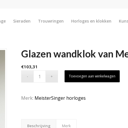
nge
Sieraden
Trouwringen
Horloges en klokken
Kun
Glazen wandklok van Me
€
103,31
Toevoegen aan winkelwagen
Merk:
MeisterSinger horloges
Beschrijving
Merk