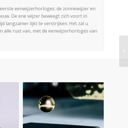
reerste eenwijzerhorloges: de zonnewijzer en
euw. De ene wijzer beweegt zich voort in
d langzamer lijkt te verstrijken. Het zal u
in alle rust van, met de eenwijzerhorloges van