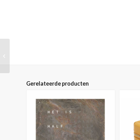
Ikepod Horopod, HO02
30th – Ref. HO02-30 –
Gelimiteerd tot 30
stuks...
Gerelateerde producten