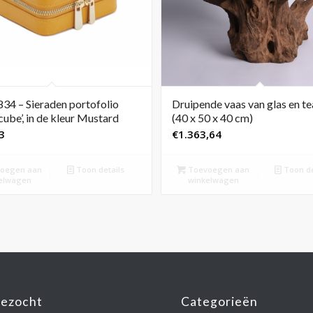
34 – Sieraden portofolio
Druipende vaas van glas en t
cube’, in de kleur Mustard
(40 x 50 x 40 cm)
3
€
1.363,64
oegen aan
Toon details
Toevoegen aan
Toon de
elwagen
winkelwagen
gezocht
Categorieën