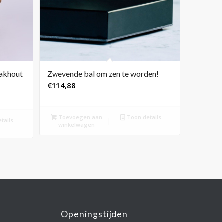
eakhout
Zwevende bal om zen te worden!
€
114,88
Toevoegen aan
Toon details
tails
winkelwagen
Openingstijden