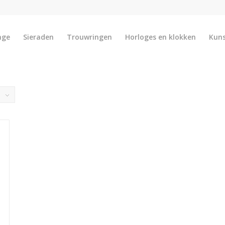
nge
Sieraden
Trouwringen
Horloges en klokken
Kun