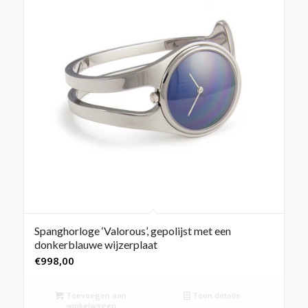
Spanghorloge ‘Valorous’, gepolijst met een
donkerblauwe wijzerplaat
€
998,00
Toevoegen aan
Toon details
winkelwagen