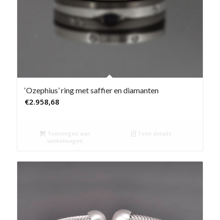
‘Ozephius’ ring met saffier en diamanten
€
2.958,68
Toevoegen aan
Toon details
winkelwagen