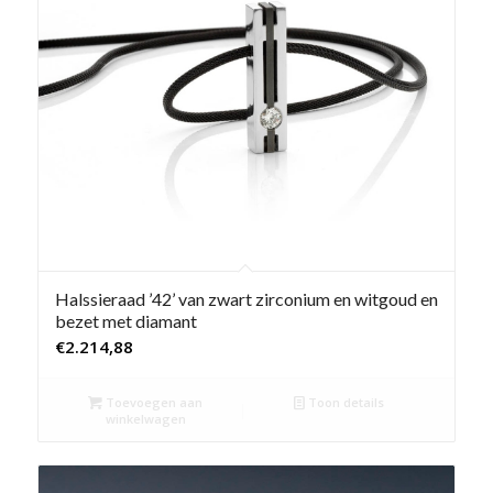
Halssieraad ’42’ van zwart zirconium en witgoud en
bezet met diamant
€
2.214,88
Toevoegen aan
Toon details
winkelwagen