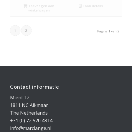
Toevoegen aan
Toon details
winkelwagen
1
2
Pagina 1 van 2
Contact informatie
Mient 12
1811 NC Alkmaar
The Netherlands
+31 (0) 72 520 4814
info@marclange.nl