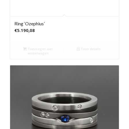
Ring ‘Ozephius’
€
5.190,08
Toevoegen aan
Toon details
winkelwagen