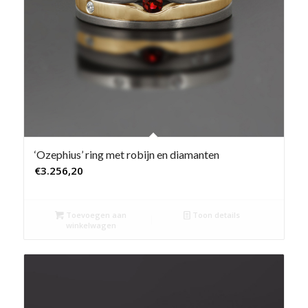
‘Ozephius’ ring met robijn en diamanten
€
3.256,20
Toevoegen aan
Toon details
winkelwagen