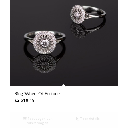
Ring ‘Wheel Of Fortune’
€
2.618,18
Toevoegen aan
Toon details
winkelwagen