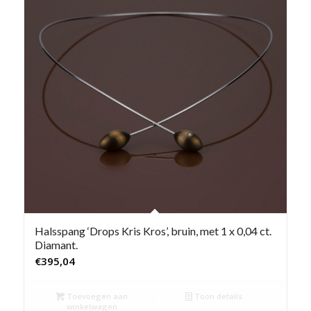
Halsspang ‘Drops Kris Kros’, bruin, met 1 x 0,04 ct.
Diamant.
€
395,04
Toevoegen aan
Toon details
winkelwagen