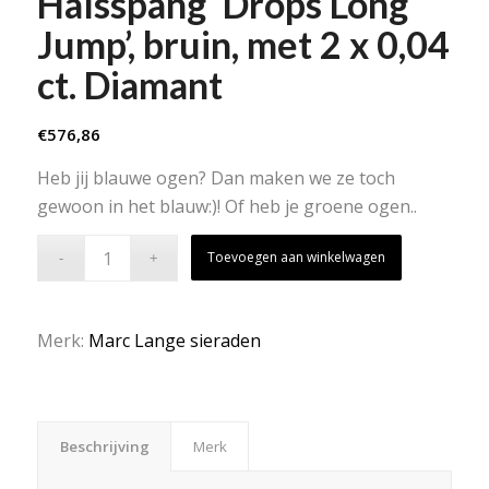
Halsspang ‘Drops Long
Jump’, bruin, met 2 x 0,04
ct. Diamant
€
576,86
Heb jij blauwe ogen? Dan maken we ze toch
gewoon in het blauw:)! Of heb je groene ogen..
Toevoegen aan winkelwagen
Merk:
Marc Lange sieraden
Beschrijving
Merk