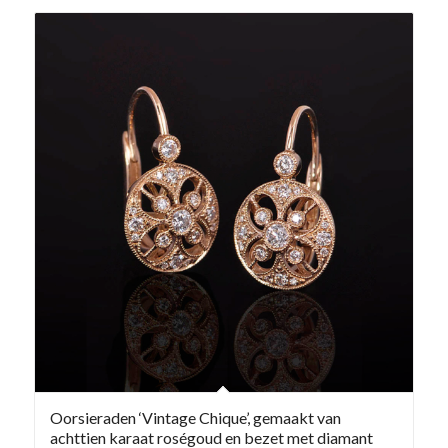
Oorsieraden ‘Vintage Chique’, gemaakt van
achttien karaat roségoud en bezet met diamant