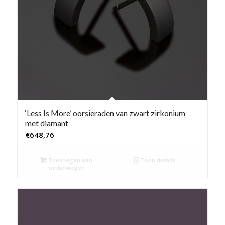
‘Less Is More’ oorsieraden van zwart zirkonium
met diamant
€
648,76
Toevoegen aan
Toon details
winkelwagen