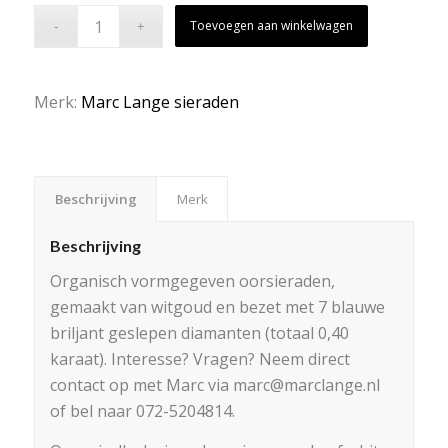
Toevoegen aan winkelwagen
Merk:
Marc Lange sieraden
Beschrijving
Merk
Beschrijving
Organisch vormgegeven oorsieraden,
gemaakt van witgoud en bezet met 7 blauwe
briljant geslepen diamanten (totaal 0,40
karaat). Interesse? Vragen? Neem direct
contact op met Marc via marc@marclange.nl
of bel naar 072-5204814.