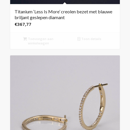
Titanium ‘Less Is More’ creolen bezet met blauwe
briljant geslepen diamant
€
367,77
Toevoegen aan
Toon details
winkelwagen