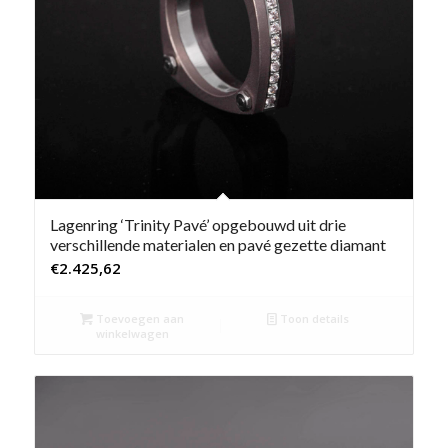
Lagenring ‘Trinity Pavé’ opgebouwd uit drie
verschillende materialen en pavé gezette diamant
€
2.425,62
Toevoegen aan
Toon details
winkelwagen