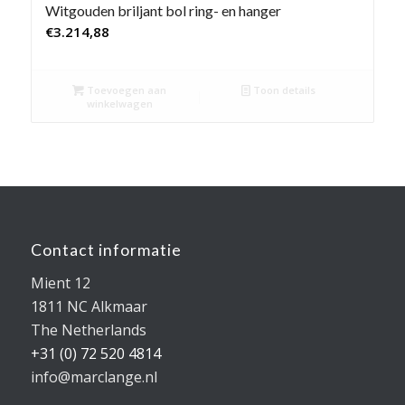
Witgouden briljant bol ring- en hanger
€
3.214,88
Toevoegen aan
Toon details
winkelwagen
Contact informatie
Mient 12
1811 NC Alkmaar
The Netherlands
+31 (0) 72 520 4814
info@marclange.nl