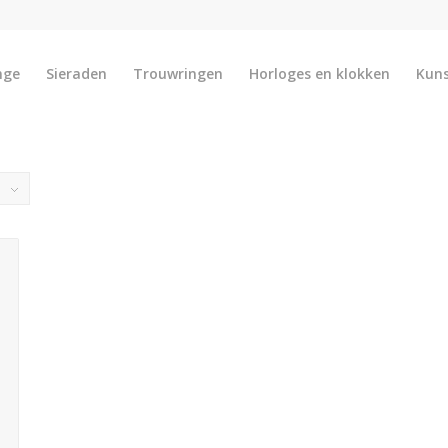
nge
Sieraden
Trouwringen
Horloges en klokken
Kun