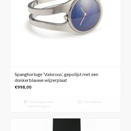
Spanghorloge ‘Valorous’, gepolijst met een
donkerblauwe wijzerplaat
€
998,00
Toevoegen aan
Toon details
winkelwagen