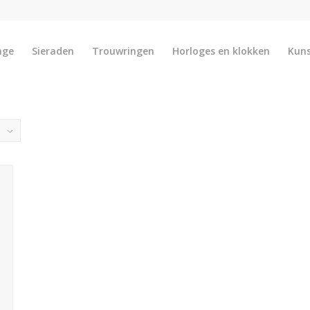
nge
Sieraden
Trouwringen
Horloges en klokken
Kun