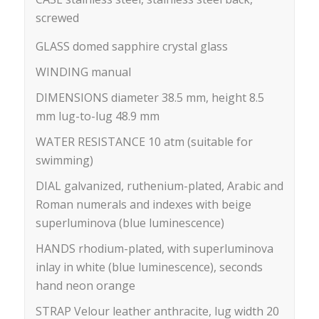
screwed
GLASS domed sapphire crystal glass
WINDING manual
DIMENSIONS diameter
38.5 mm,
height
8.5
mm
lug-to-lug
48.9 mm
WATER RESISTANCE 10 atm (suitable for
swimming)
DIAL galvanized, ruthenium-plated, Arabic and
Roman numerals and indexes with beige
superluminova (blue luminescence)
HANDS rhodium-plated, with superluminova
inlay in white (blue luminescence), seconds
hand neon orange
STRAP Velour leather anthracite,
lug width 20