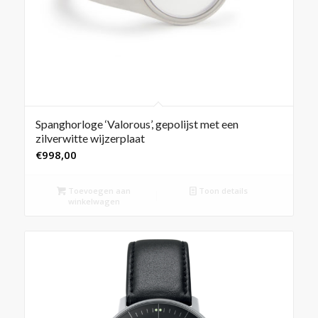
Spanghorloge ‘Valorous’, gepolijst met een
zilverwitte wijzerplaat
€
998,00
Toevoegen aan
Toon details
winkelwagen