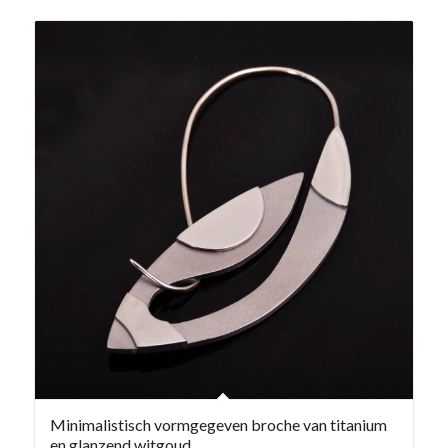
Minimalistisch vormgegeven broche van titanium
en glanzend witgoud