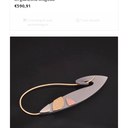
€
590,91
Toevoegen aan
Toon details
winkelwagen