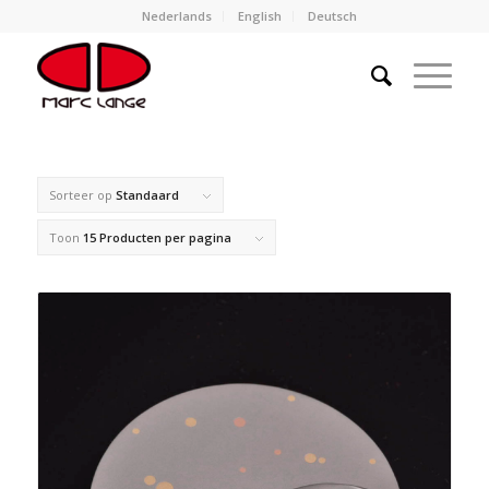
Nederlands
English
Deutsch
Sorteer op
Standaard
Toon
15 Producten per pagina