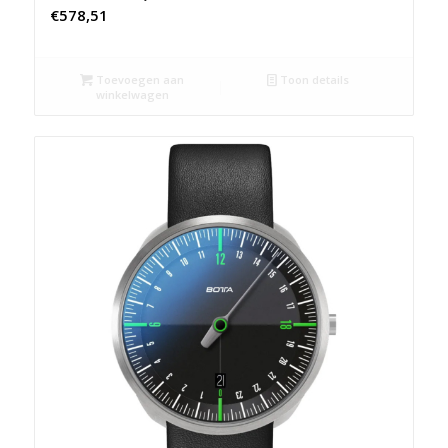
€
578,51
Toevoegen aan
Toon details
winkelwagen