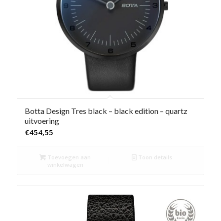
Botta Design Tres black – black edition – quartz
uitvoering
€
454,55
Toevoegen aan
Toon details
winkelwagen