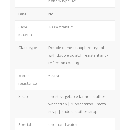
battery type 321
Date
No
Case
100 % titanium
material
Glass type
Double domed sapphire crystal
with double scratch resistant anti-
reflection coating
Water
5 ATM
resistance
Strap
finest, vegetable tanned leather
wrist strap | rubber strap | metal
strap | saddle leather strap
Special
one-hand watch