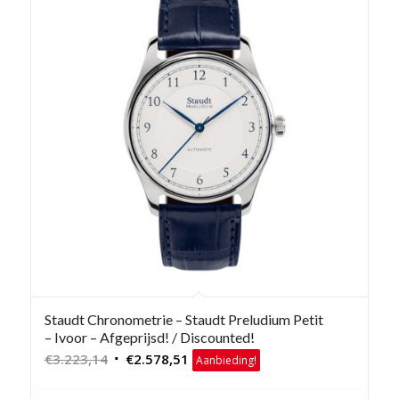
Staudt Chronometrie – Staudt Preludium Petit
– Ivoor – Afgeprijsd! / Discounted!
Oorspronkelijke
Huidige
€
3.223,14
€
2.578,51
Aanbieding!
prijs
prijs
was:
is: