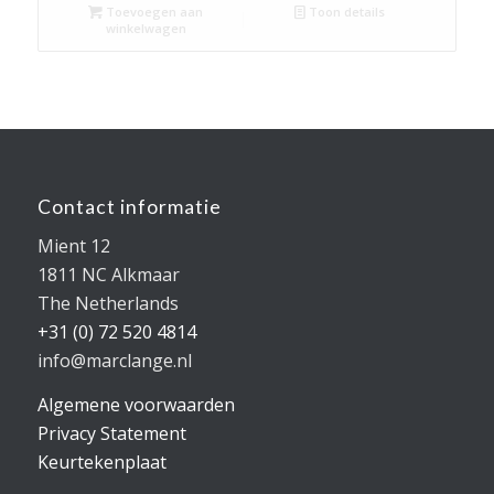
Toevoegen aan
Toon details
€3.223,14.
€2.578,51.
winkelwagen
Contact informatie
Mient 12
1811 NC Alkmaar
The Netherlands
+31 (0) 72 520 4814
info@marclange.nl
Algemene voorwaarden
Privacy Statement
Keurtekenplaat