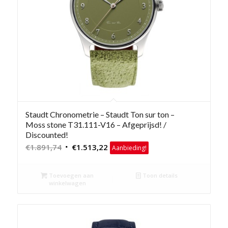
Staudt Chronometrie – Staudt Ton sur ton –
Moss stone T31.111-V16 – Afgeprijsd! /
Discounted!
Oorspronkelijke
Huidige
€
1.891,74
€
1.513,22
Aanbieding!
prijs
prijs
was:
is:
Toevoegen aan
Toon details
€1.891,74.
€1.513,22.
winkelwagen