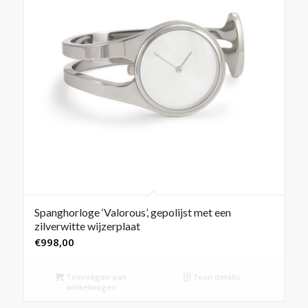
Spanghorloge ‘Valorous’, gepolijst met een
zilverwitte wijzerplaat
€
998,00
Toevoegen aan
Toon details
winkelwagen