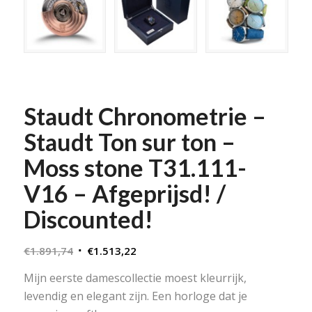
Staudt Chronometrie –
Staudt Ton sur ton –
Moss stone T31.111-
V16 – Afgeprijsd! /
Discounted!
Oorspronkelijke
Huidige
€
1.891,74
€
1.513,22
prijs
prijs
Mijn eerste damescollectie moest kleurrijk,
was:
is:
levendig en elegant zijn. Een horloge dat je
€1.891,74.
€1.513,22.