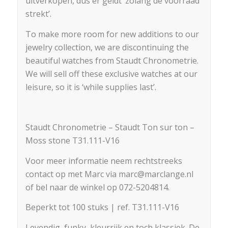
uitverkopen, dus er geldt ‘zolang de voorraad
strekt’.
To make more room for new additions to our
jewelry collection, we are discontinuing the
beautiful watches from Staudt Chronometrie.
We will sell off these exclusive watches at our
leisure, so it is ‘while supplies last’.
Staudt Chronometrie – Staudt Ton sur ton –
Moss stone T31.111-V16
Voor meer informatie neem rechtstreeks
contact op met Marc via marc@marclange.nl
of bel naar de winkel op 072-5204814.
Beperkt tot 100 stuks | ref. T31.111-V16
Levendig, funky, kleurrijk en toch klassiek. De