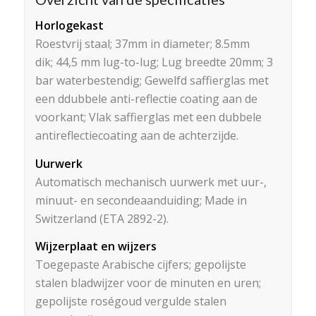
Horlogekast
Roestvrij staal;
37mm in diameter;
8.5mm
dik;
44,5 mm lug-to-lug;
Lug breedte 20mm;
3
bar waterbestendig;
Gewelfd saffierglas met
een d
dubbele anti-reflectie coating
aan de
voorkant;
Vlak saffierglas met een dubbele
antireflectiecoating aan de achterzijde.
Uurwerk
Automatisch mechanisch uurwerk met uur-,
minuut- en secondeaanduiding; Made in
Switzerland (ETA 2892-2).
Wijzerplaat en wijzers
Toegepaste Arabische cijfers; gepolijste
stalen bladwijzer voor de minuten en uren;
gepolijste roségoud vergulde stalen