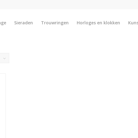
nge
Sieraden
Trouwringen
Horloges en klokken
Kun