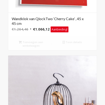
Wandklok van QlockTwo ‘Cherry Cake’ , 45 x
45 cm
Oorspronkelijke
Huidige
€
1.264,46
€
1.066,12
Aanbieding!
prijs
prijs
was:
is:
Toevoegen aan
Toon details
€1.264,46.
€1.066,12.
winkelwagen