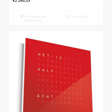
€
2.260,33
Toevoegen aan
Toon details
winkelwagen