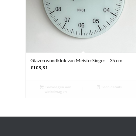
Glazen wandklok van MeisterSinger – 35 cm
€
103,31
Toevoegen aan
Toon details
winkelwagen