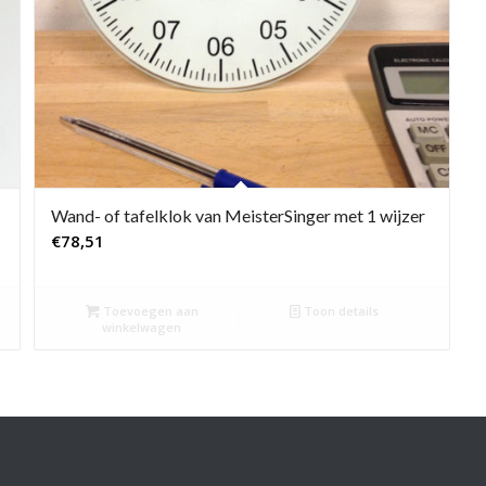
Wand- of tafelklok van MeisterSinger met 1 wijzer
€
78,51
Toevoegen aan
Toon details
winkelwagen