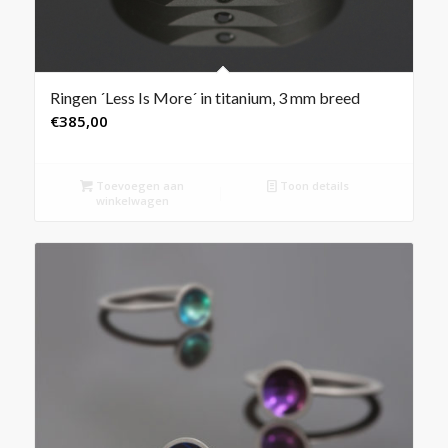
Ringen ´Less Is More´ in titanium, 3 mm breed
€
385,00
Toevoegen aan
Toon details
winkelwagen