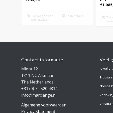
€
1.085
Toevoegen aan
Toon details
Toev
winkelwagen
wink
Contact informatie
Veel 
Mient 12
Juwelier
1811 NC Alkmaar
Trouwri
The Netherlands
Nomos h
+31 (0) 72 520 4814
info@marclange.nl
Verlovin
Vacatur
Algemene voorwaarden
Privacy Statement