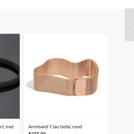
rt, met
Armband ‘Ciao bella’, rood
€
235,00