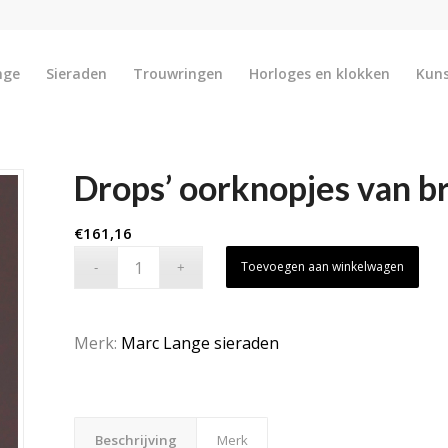
nge
Sieraden
Trouwringen
Horloges en klokken
Kun
Drops’ oorknopjes van b
€
161,16
Toevoegen aan winkelwagen
Merk:
Marc Lange sieraden
Beschrijving
Merk