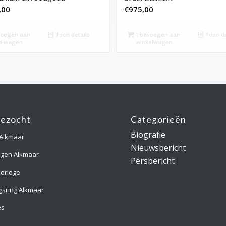
,00
€
975,00
oegen aan
Toon details
Toevoegen aan
Toon de
elwagen
winkelwagen
gezocht
Categorieën
Biografie
 Alkmaar
Nieuwsbericht
ngen Alkmaar
Persbericht
orloge
gsring Alkmaar
es