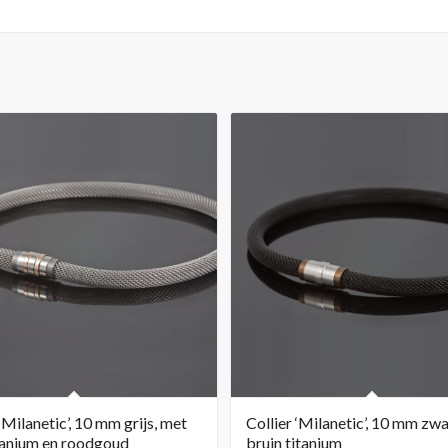
 ‘Milanetic’, 10 mm grijs, met
Collier ‘Milanetic’, 10 mm zwa
itanium en roodgoud
bruin titanium