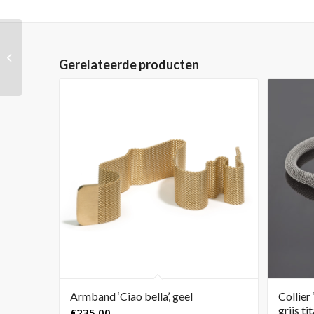
Oorsieraden ‘Drops’,
Gerelateerde producten
bruin
Armband ‘Ciao bella’, geel
Collier
grijs t
€
235,00