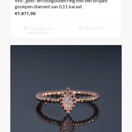
Wit-, geel- en roségouden ring met een briljant
geslepen diamant van 0,11 karaat
€
1.871,90
Toevoegen aan
Toon details
winkelwagen