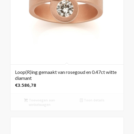
Loop(R)ing gemaakt van rosegoud en 0.47ct witte
diamant
€
3.586,78
Toevoegen aan
Toon details
winkelwagen