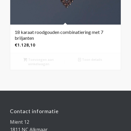
18 karaat roodgouden combinatiering met 7
briljanten
€
1.128,10
Toevoegen aan
Toon details
winkelwagen
Contact informatie
Mient 12
1811 NC Alkmaar