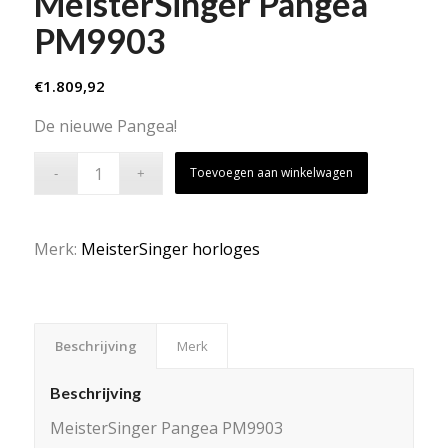
MeisterSinger Pangea
PM9903
€
1.809,92
De nieuwe Pangea!
Toevoegen aan winkelwagen
Merk:
MeisterSinger horloges
Beschrijving
Merk
Beschrijving
MeisterSinger Pangea PM9903