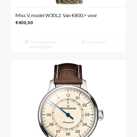
Miss V, model W30L2. Van €800,= voor
€
400,00
Toevoegen aan
Toon details
winkelwagen