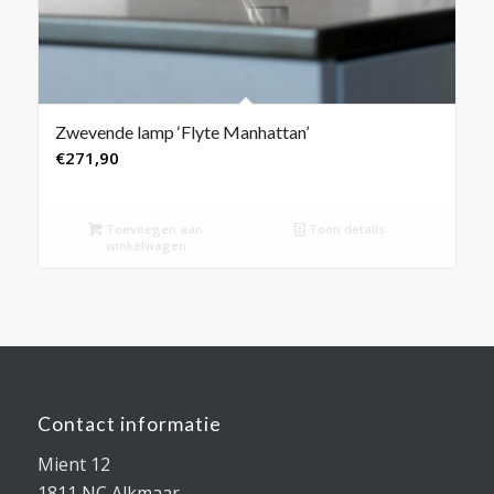
Zwevende lamp ‘Flyte Manhattan’
€
271,90
Toevoegen aan
Toon details
winkelwagen
Contact informatie
Mient 12
1811 NC Alkmaar