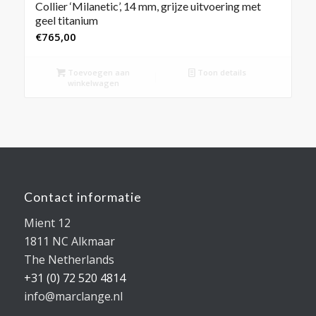
Collier ‘Milanetic’, 14 mm, grijze uitvoering met
geel titanium
€
765,00
Toevoegen aan
Toon details
winkelwagen
Contact informatie
Mient 12
1811 NC Alkmaar
The Netherlands
+31 (0) 72 520 4814
info@marclange.nl