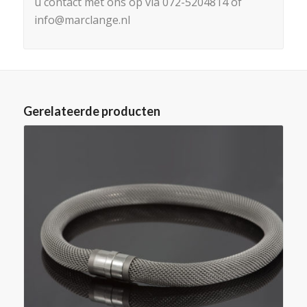
u contact met ons op via 072-5204814 of
info@marclange.nl
Gerelateerde producten