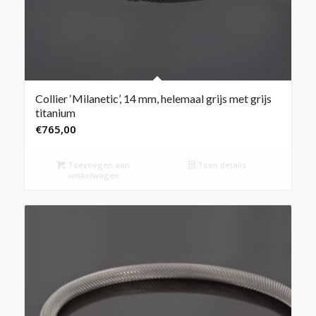
Collier ‘Milanetic’, 14 mm, helemaal grijs met grijs
titanium
€
765,00
Toevoegen aan
Toon details
winkelwagen