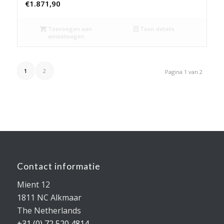
€
1.871,90
Toevoegen aan
Toon details
winkelwagen
1
2
Pagina 1 van 2
Contact informatie
Mient 12
1811 NC Alkmaar
The Netherlands
+31 (0) 72 520 4814