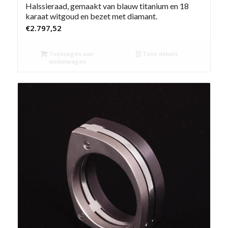
Halssieraad, gemaakt van blauw titanium en 18
karaat witgoud en bezet met diamant.
€
2.797,52
Toevoegen aan
Toon details
winkelwagen