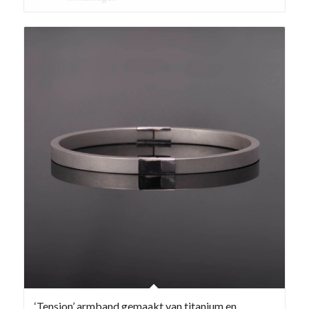
‘Tension’ armband gemaakt van titanium en