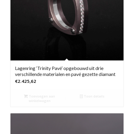
Lagenring ‘Trinity Pavé’ opgebouwd uit drie
verschillende materialen en pavé gezette diamant
€
2.425,62
Toevoegen aan
Toon details
winkelwagen