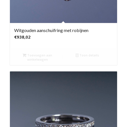
Witgouden aanschuifring met robijnen
€
938,02
Toevoegen aan
Toon details
winkelwagen