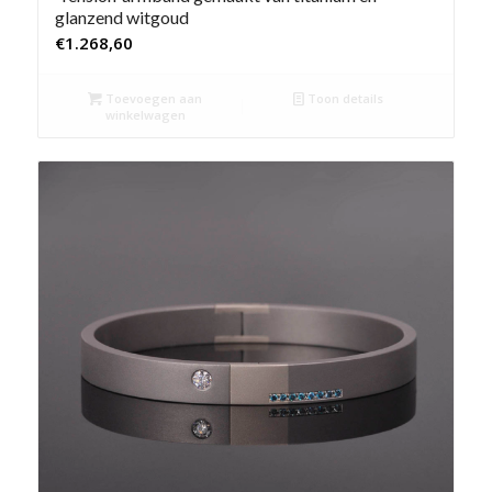
glanzend witgoud
€
1.268,60
Toevoegen aan
Toon details
winkelwagen