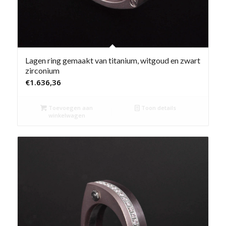
Lagen ring gemaakt van titanium, witgoud en zwart
zirconium
€
1.636,36
Toevoegen aan
Toon details
winkelwagen