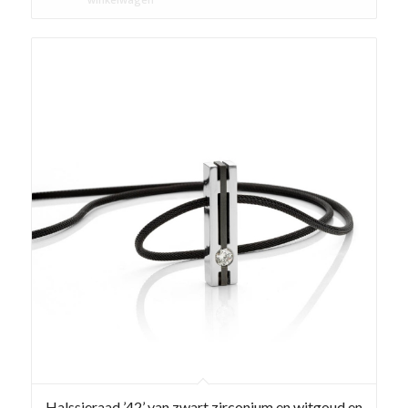
Halssieraad ’42’ van zwart zirconium en witgoud en