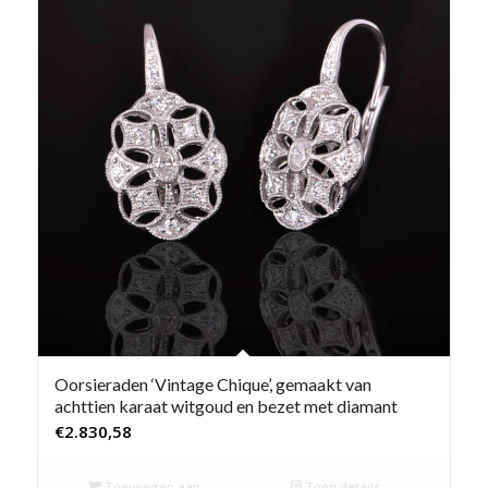
Oorsieraden ‘Vintage Chique’, gemaakt van
achttien karaat witgoud en bezet met diamant
€
2.830,58
Toevoegen aan
Toon details