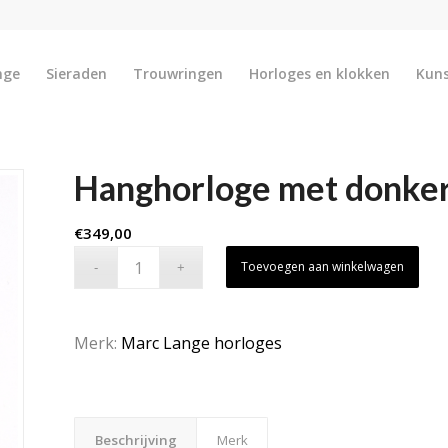
nge
Sieraden
Trouwringen
Horloges en klokken
Kun
Hanghorloge met donker
€
349,00
Toevoegen aan winkelwagen
Merk:
Marc Lange horloges
Beschrijving
Merk