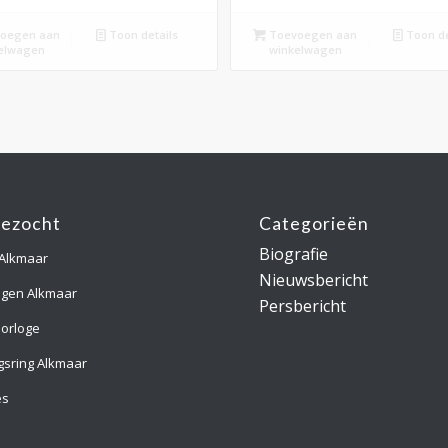
oegen aan
Toon details
Toevoegen aan
Toon de
elwagen
winkelwagen
gezocht
Categorieën
Biografie
 Alkmaar
Nieuwsbericht
ngen Alkmaar
Persbericht
orloge
gsring Alkmaar
es