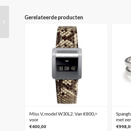
Gerelateerde producten
Hanghorloge met
antraciete wijzerplaat
Miss V, model W30L2. Van €800,=
Spangho
voor
met ee
€
400,00
€
998,0