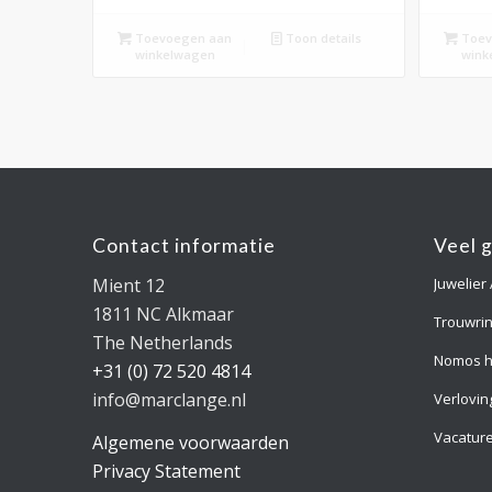
Toevoegen aan
Toon details
Toev
winkelwagen
wink
Contact informatie
Veel 
Mient 12
Juwelier
1811 NC Alkmaar
Trouwri
The Netherlands
Nomos h
+31 (0) 72 520 4814
info@marclange.nl
Verlovin
Vacatur
Algemene voorwaarden
Privacy Statement