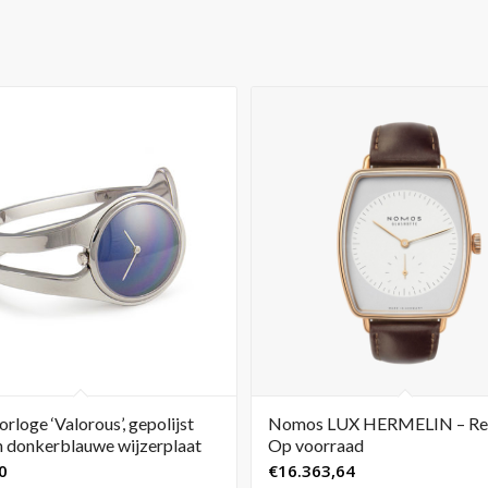
rloge ‘Valorous’, gepolijst
Nomos LUX HERMELIN – Ref
n donkerblauwe wijzerplaat
Op voorraad
0
€
16.363,64