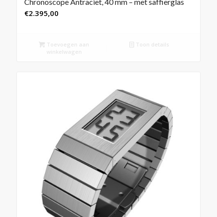
Chronoscope Antraciet, 40 mm – met saffierglas
€
2.395,00
Toevoegen aan
Toon details
winkelwagen