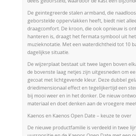
deels geborsteld, waardoor de kast een bijzonde
De geïntegreerde stalen armband, die naadloos 
geborstelde oppervlakken heeft, biedt niet alle
draagcomfort. De kroon, die ook opnieuw is on
hanteren is, draagt het fermata symbool uit he
muzieknotatie. Met een waterdichtheid tot 10 b
dagelijkse situatie.
De wijzerplaat bestaat uit twee lagen boven elk
de bovenste laag netjes zijn uitgesneden om een
gecoat met lichtgevende kleur. Deze dubbel gel
driedimensionaal effect en tegelijkertijd een s
bij mooi weer en in het donker. De nieuw ontwo
materiaal en doet denken aan de vroegere mee
Kaenos en Kaenos Open Date – keuze te over
De nieuwe productfamilie is verdeeld in twee l
uurspositie en de Kaenos Open Date met een o