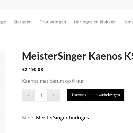
nge
Sieraden
Trouwringen
Horloges en klokken
Kun
MeisterSinger Kaenos K
€
2.190,08
Kaenos met datum op 6 uur
Toevoegen aan winkelwagen
Merk:
MeisterSinger horloges