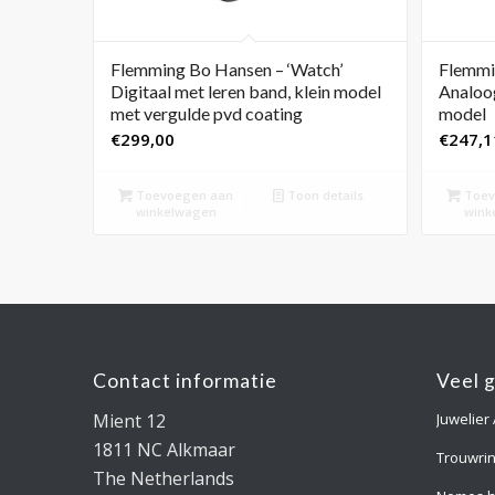
Flemming Bo Hansen – ‘Watch’
Flemmi
Digitaal met leren band, klein model
Analoog
met vergulde pvd coating
model
€
299,00
€
247,1
Toevoegen aan
Toon details
Toev
winkelwagen
wink
Contact informatie
Veel 
Mient 12
Juwelier
1811 NC Alkmaar
Trouwri
The Netherlands