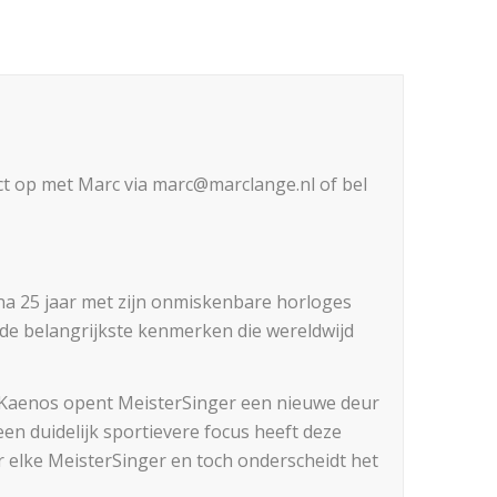
t op met Marc via marc@marclange.nl of bel
ijna 25 jaar met zijn onmiskenbare horloges
jn de belangrijkste kenmerken die wereldwijd
 Kaenos opent MeisterSinger een nieuwe deur
een duidelijk sportievere focus heeft deze
r elke MeisterSinger en toch onderscheidt het