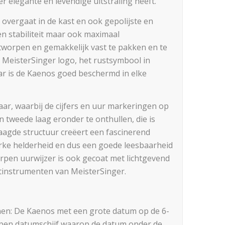
r elegante en levendige uitstraling heeft.
overgaat in de kast en ook gepolijste en
en stabiliteit maar ook maximaal
tworpen en gemakkelijk vast te pakken en te
t MeisterSinger logo, het rustsymbool in
ar is de Kaenos goed beschermd in elke
aar, waarbij de cijfers en uur markeringen op
 tweede laag eronder te onthullen, die is
aagde structuur creëert een fascinerend
terke helderheid en dus een goede leesbaarheid
rpen uurwijzer is ook gecoat met lichtgevend
tinstrumenten van MeisterSinger.
ijnen: De Kaenos met een grote datum op de 6-
pen datumschijf waarop de datum onder de