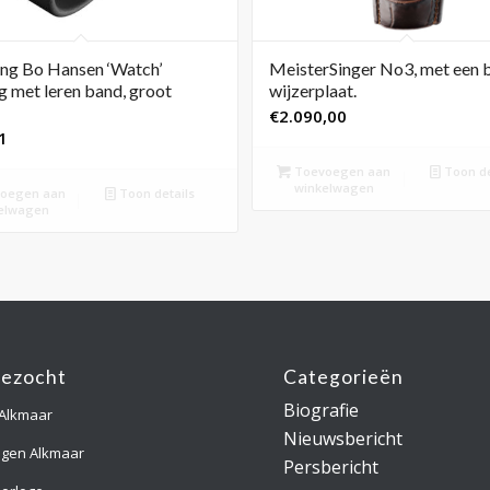
ng Bo Hansen ‘Watch’
MeisterSinger No3, met een 
 met leren band, groot
wijzerplaat.
€
2.090,00
1
Toevoegen aan
Toon de
winkelwagen
oegen aan
Toon details
elwagen
gezocht
Categorieën
Biografie
 Alkmaar
Nieuwsbericht
ngen Alkmaar
Persbericht