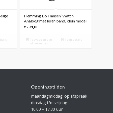
beige
Flemming Bo Hansen ‘Watch’
Analoog met leren band, klein model
€
299,00
tails
Toevoegen aan
Toon details
winkelwagen
Openingstijden
maandagmiddag: op afspraak
dinsdag t/m vrijdag:
10.00 – 17.30 uur