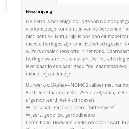
Beschrijving
De Tetra is het enige horloge van Nomos dat g
vierkant zusje kunnen zijn van de beroemde Tan
niet identiek. Natuurlijk is ook aan dit model to
meeste horloges zijn rond. Esthetisch gezien is
wijzers draaien tenslotte in het rond. Daarnaas
horloge waterdicht te maken. De Tetra horloge
leverbaar in een paar gedurfde maar smaakvol
minder bijzonder zijn.
Uurwerk: α (Alpha)—NOMOS caliber met hando
Kast: edelstaal, diameter 29,5 bij 29,5 mm, met
afgemonteerd met 4 schroeven.
Wijzerplaat: gegalvaniseerd, ´bittersweet´
Wijzers, gepolijst, gerhodineerd
Leren band: Horween Shell Cordovan zwart, br