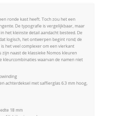
een ronde kast heeft. Toch zou het een
gente. De typografie is vergelijkbaar, maar
t in het kleinste detail aandacht besteed. De
 dat logisch, het ontwerpen begint rond; de
t is het veel complexer om een vierkant
s zijn naast de klassieke Nomos kleuren
le kleurcombinaties waarvan de namen niet
pwinding
 een achterdeksel met saffierglas 6.3 mm hoog,
eedte 18 mm