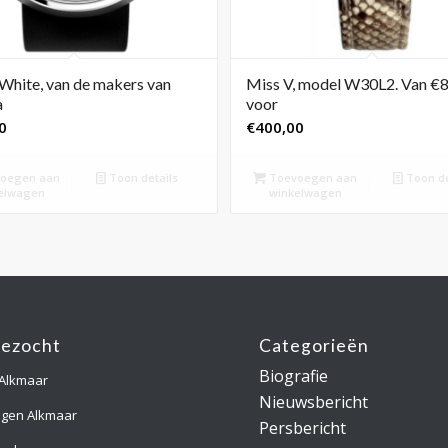
White, van de makers van
Miss V, model W30L2. Van €
a
voor
0
€
400,00
oegen aan
Toon details
Toevoegen aan
Toon de
elwagen
winkelwagen
gezocht
Categorieën
Biografie
 Alkmaar
Nieuwsbericht
ngen Alkmaar
Persbericht