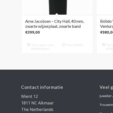
Arne Jacobsen – City Hall, 40 mm,
Bólido 
zwarte wijzerplaat, zwarte band
Ventur
€
399,00
€
980,0
Toevoegen aan
Toon details
Toev
winkelwagen
wink
Contact informatie
Veel 
Mient 12
Juwelier
1811 NC Alkmaar
Trouwri
The Netherlands