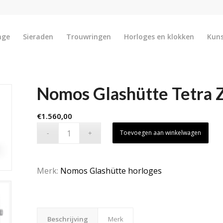
nge
Sieraden
Trouwringen
Horloges en klokken
Kun
Nomos Glashütte Tetra Z
€
1.560,00
Toevoegen aan winkelwagen
Merk:
Nomos Glashütte horloges
Beschrijving
Merk