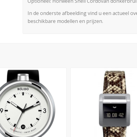
Optioneel: Horween Shell Cordovan donkerbruin
In de onderste afbeelding vind u een actueel ov
beschikbare modellen en prijzen.