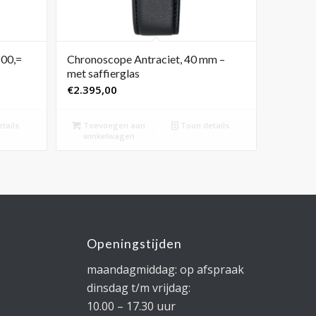
800,=
Chronoscope Antraciet, 40 mm –
met saffierglas
€
2.395,00
tails
Toevoegen aan
Toon details
winkelwagen
Openingstijden
maandagmiddag: op afspraak
dinsdag t/m vrijdag:
10.00 – 17.30 uur