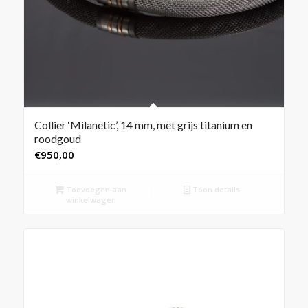
Collier ‘Milanetic’, 14 mm, met grijs titanium en
roodgoud
€
950,00
Toevoegen aan
Toon details
winkelwagen