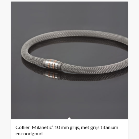
Collier ‘Milanetic’, 10 mm grijs, met grijs titanium
en roodgoud