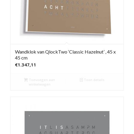
Wandklok van QlockTwo ‘Classic Hazelnut’ , 45 x
45 cm
€
1.347,11
Toevoegen aan
Toon details
winkelwagen