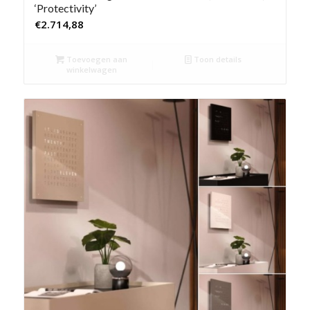
‘Protectivity’
€
2.714,88
Toevoegen aan
Toon details
winkelwagen