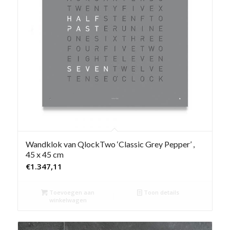
Wandklok van QlockTwo ‘Classic Grey Pepper’ ,
45 x 45 cm
€
1.347,11
Toevoegen aan
Toon details
winkelwagen