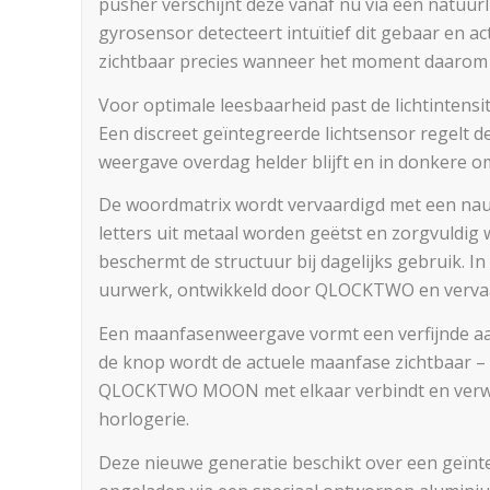
pusher verschijnt deze vanaf nu via een natuur
gyrosensor detecteert intuïtief dit gebaar en ac
zichtbaar precies wanneer het moment daarom 
Voor optimale leesbaarheid past de lichtintensi
Een discreet geïntegreerde lichtsensor regelt d
weergave overdag helder blijft en in donkere o
De woordmatrix wordt vervaardigd met een nau
letters uit metaal worden geëtst en zorgvuldig
beschermt de structuur bij dagelijks gebruik. In
uurwerk, ontwikkeld door QLOCKTWO en vervaar
Een maanfasenweergave vormt een verfijnde aanv
de knop wordt de actuele maanfase zichtbaar 
QLOCKTWO MOON met elkaar verbindt en verwijs
horlogerie.
Deze nieuwe generatie beschikt over een geïnt