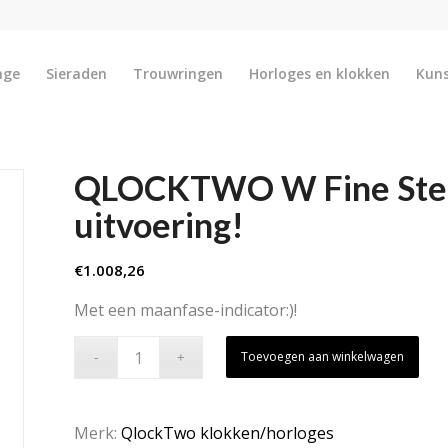
nge
Sieraden
Trouwringen
Horloges en klokken
Kun
QLOCKTWO W Fine Stee
uitvoering!
€
1.008,26
Met een maanfase-indicator:)!
Toevoegen aan winkelwagen
Merk:
QlockTwo klokken/horloges