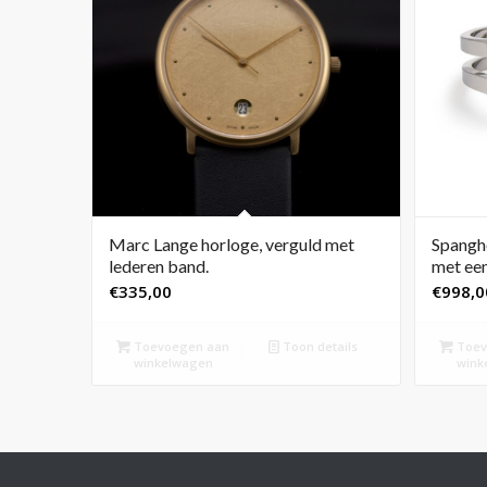
Marc Lange horloge, verguld met
Spangho
lederen band.
met een
€
335,00
€
998,0
Toevoegen aan
Toon details
Toev
winkelwagen
wink