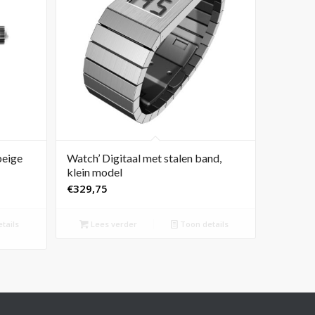
beige
Watch’ Digitaal met stalen band,
klein model
€
329,75
tails
Lees verder
Toon details