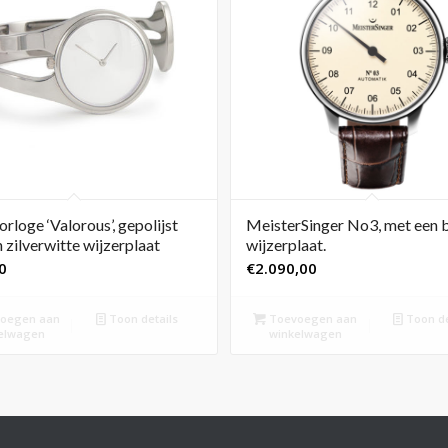
rloge ‘Valorous’, gepolijst
MeisterSinger No3, met een 
 zilverwitte wijzerplaat
wijzerplaat.
0
€
2.090,00
oegen aan
Toon details
Toevoegen aan
Toon de
elwagen
winkelwagen