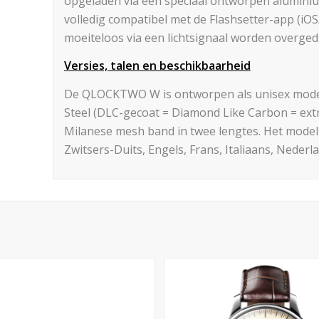
opgeladen via een speciaal ontworpen alumini
volledig compatibel met de Flashsetter-app (iOS
moeiteloos via een lichtsignaal worden overge
Versies, talen en beschikbaarheid
De QLOCKTWO W is ontworpen als unisex model, 
Steel (DLC-gecoat = Diamond Like Carbon = extr
Milanese mesh band in twee lengtes. Het model
Zwitsers-Duits, Engels, Frans, Italiaans, Nederl