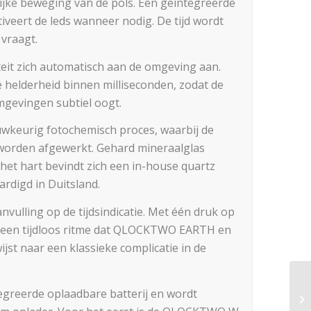
lijke beweging van de pols. Een geïntegreerde
tiveert de leds wanneer nodig. De tijd wordt
vraagt.
teit zich automatisch aan de omgeving aan.
e helderheid binnen milliseconden, zodat de
mgevingen subtiel oogt.
wkeurig fotochemisch proces, waarbij de
 worden afgewerkt. Gehard mineraalglas
 het hart bevindt zich een in-house quartz
digd in Duitsland.
ulling op de tijdsindicatie. Met één druk op
– een tijdloos ritme dat QLOCKTWO EARTH en
t naar een klassieke complicatie in de
egreerde oplaadbare batterij en wordt