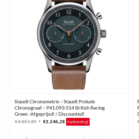
Staudt Chronometrie – Staudt Prelude
Chronograaf – P41.093-S14 British Racing
Green -Afgeprijsd! / Discounted!
Oorspronkelijke
Huidige
€
4.057,85
€
3.246,28
Aanbieding!
prijs
prijs
was:
is:
Toevoegen aan
Toon details