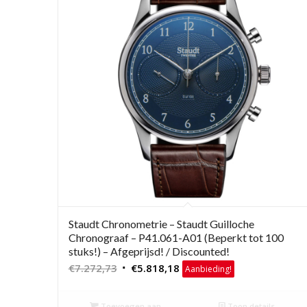
Staudt Chronometrie – Staudt Guilloche
Chronograaf – P41.061-A01 (Beperkt tot 100
stuks!) – Afgeprijsd! / Discounted!
Oorspronkelijke
Huidige
€
7.272,73
€
5.818,18
Aanbieding!
prijs
prijs
was:
is:
Toevoegen aan
Toon details