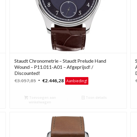
Staudt Chronometrie – Staudt Prelude Hand
Wound – P11.011-A01 – Afgeprijsd! /
Discounted!
Oorspronkelijke
Huidige
€
3.057,85
€
2.446,28
Aanbieding!
prijs
prijs
was:
is:
Toevoegen aan
Toon details
€3.057,85.
€2.446,28.
winkelwagen