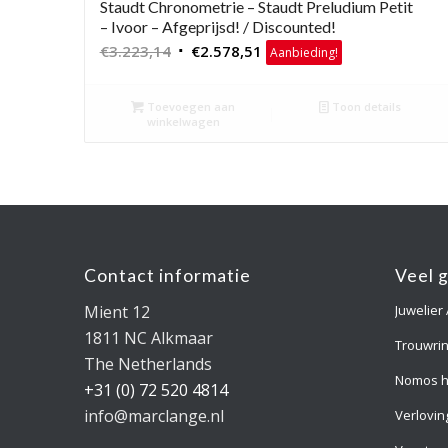
Staudt Chronometrie – Staudt Preludium Petit
– Ivoor – Afgeprijsd! / Discounted!
Oorspronkelijke
Huidige
€
3.223,14
€
2.578,51
Aanbieding!
prijs
prijs
was:
is:
Toevoegen aan
Toon details
€3.223,14.
€2.578,51.
winkelwagen
Contact informatie
Veel 
Mient 12
Juwelier
1811 NC Alkmaar
Trouwri
The Netherlands
Nomos h
+31 (0) 72 520 4814
info@marclange.nl
Verlovin