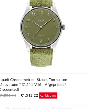
Staudt Chronometrie – Staudt Ton sur ton –
Moss stone T31.111-V16 – Afgeprijsd! /
Discounted!
Oorspronkelijke
Huidige
€
1.891,74
€
1.513,22
Aanbieding!
prijs
prijs
was:
is:
Toevoegen aan
Toon details