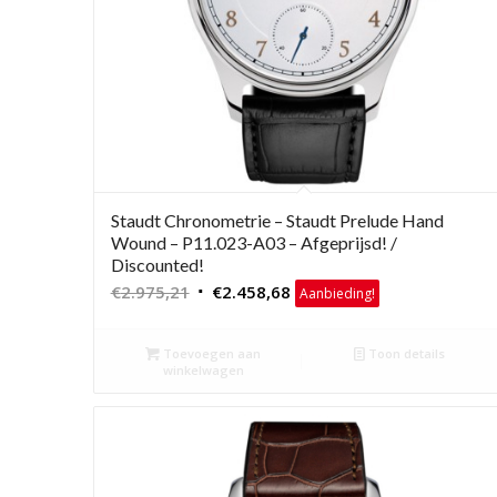
Staudt Chronometrie – Staudt Prelude Hand
Wound – P11.023-A03 – Afgeprijsd! /
Discounted!
Oorspronkelijke
Huidige
€
2.975,21
€
2.458,68
Aanbieding!
prijs
prijs
was:
is:
Toevoegen aan
Toon details
€2.975,21.
€2.458,68.
winkelwagen