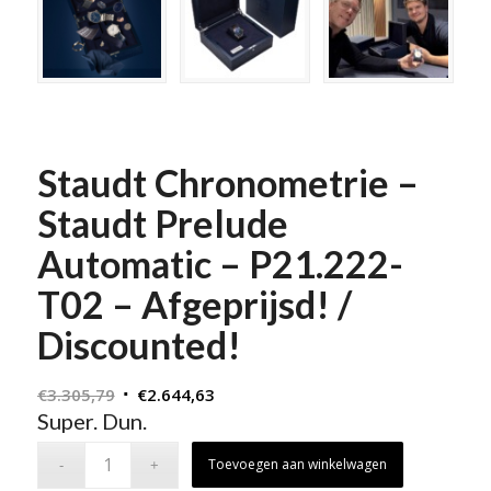
Staudt Chronometrie –
Staudt Prelude
Automatic – P21.222-
T02 – Afgeprijsd! /
Discounted!
Oorspronkelijke
Huidige
€
3.305,79
€
2.644,63
Super. Dun.
prijs
prijs
was:
is:
Toevoegen aan winkelwagen
€3.305,79.
€2.644,63.