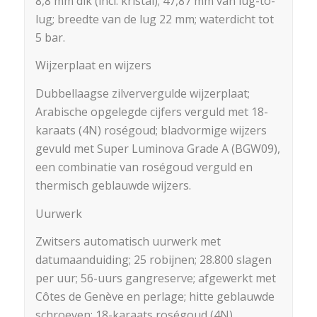
8,8 mm dik (incl. kristal); 47,87 mm van lug-to-
lug; breedte van de lug 22 mm; waterdicht tot
5 bar.
Wijzerplaat en wijzers
Dubbellaagse zilververgulde wijzerplaat;
Arabische opgelegde cijfers verguld met 18-
karaats (4N) roségoud; bladvormige wijzers
gevuld met Super Luminova Grade A (BGW09),
een combinatie van roségoud verguld en
thermisch geblauwde wijzers.
Uurwerk
Zwitsers automatisch uurwerk met
datumaanduiding; 25 robijnen; 28.800 slagen
per uur; 56-uurs gangreserve; afgewerkt met
Côtes de Genève en perlage; hitte geblauwde
schroeven; 18-karaats roségoud (4N)