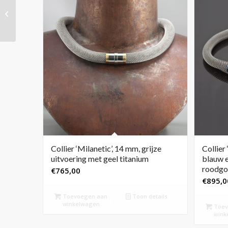
Armband ‘Drops’ met
blauwe sleufjes en
diamant
Collier ‘Milanetic’, 14 mm, grijze
Collier
uitvoering met geel titanium
blauw e
roodgo
€
765,00
€
895,0
Toevoegen aan
Toon details
winkelwagen
Toev
wink