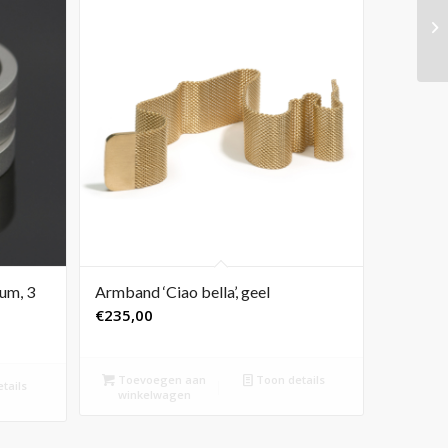
ium, 3
Armband ‘Ciao bella’, geel
€
235,00
Toevoegen aan
Toon details
tails
winkelwagen