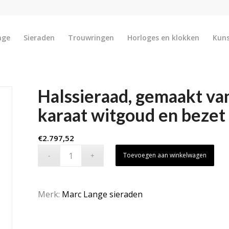
nge
Sieraden
Trouwringen
Horloges en klokken
Kun
Halssieraad, gemaakt va
karaat witgoud en bezet
€
2.797,52
Toevoegen aan winkelwagen
Merk:
Marc Lange sieraden