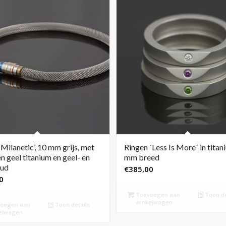
 ‘Milanetic’, 10 mm grijs, met
Ringen ´Less Is More´ in titan
n geel titanium en geel- en
mm breed
ud
€
385,00
0
Toevoegen aan
Toon de
winkelwagen
oegen aan
Toon details
elwagen