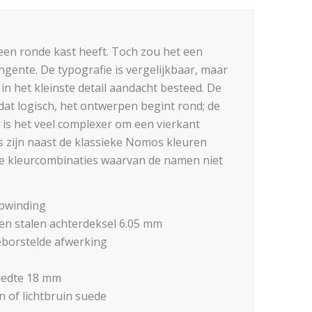
een ronde kast heeft. Toch zou het een
gente. De typografie is vergelijkbaar, maar
t in het kleinste detail aandacht besteed. De
 dat logisch, het ontwerpen begint rond; de
t is het veel complexer om een vierkant
s zijn naast de klassieke Nomos kleuren
le kleurcombinaties waarvan de namen niet
pwinding
 een stalen achterdeksel 6.05 mm
eborstelde afwerking
eedte 18 mm
 of lichtbruin suede