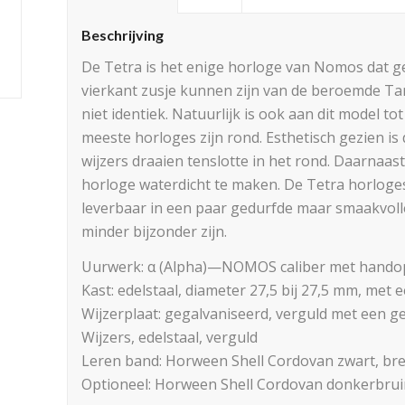
Beschrijving
De Tetra is het enige horloge van Nomos dat g
vierkant zusje kunnen zijn van de beroemde Tan
niet identiek. Natuurlijk is ook aan dit model to
meeste horloges zijn rond. Esthetisch gezien is
wijzers draaien tenslotte in het rond. Daarnaas
horloge waterdicht te maken. De Tetra horloge
leverbaar in een paar gedurfde maar smaakvol
minder bijzonder zijn.
Uurwerk: α (Alpha)—NOMOS caliber met hando
Kast: edelstaal, diameter 27,5 bij 27,5 mm, met
Wijzerplaat: gegalvaniseerd, verguld met een g
Wijzers, edelstaal, verguld
Leren band: Horween Shell Cordovan zwart, br
Optioneel: Horween Shell Cordovan donkerbruin