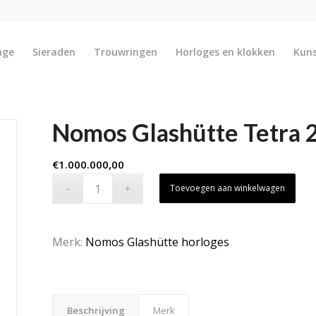
nge
Sieraden
Trouwringen
Horloges en klokken
Kun
Nomos Glashütte Tetra 
€
1.000.000,00
Toevoegen aan winkelwagen
Merk:
Nomos Glashütte horloges
Beschrijving
Merk