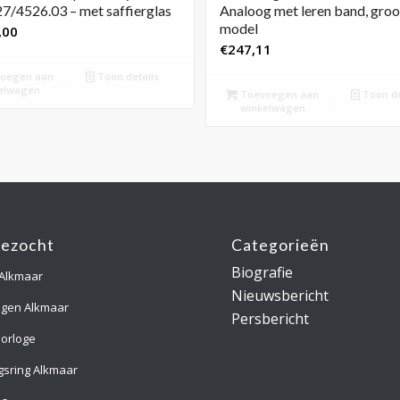
27/4526.03 – met saffierglas
Analoog met leren band, groo
model
,00
€
247,11
oegen aan
Toon details
elwagen
Toevoegen aan
Toon de
winkelwagen
gezocht
Categorieën
Biografie
 Alkmaar
Nieuwsbericht
ngen Alkmaar
Persbericht
orloge
gsring Alkmaar