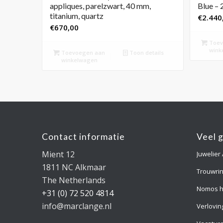
appliques, parelzwart, 40 mm,
Blue – 
titanium, quartz
€
2.440
€
670,00
Toev
wink
Toevoegen aan
Toon details
winkelwagen
Contact informatie
Veel 
Mient 12
Juwelier
1811 NC Alkmaar
Trouwri
The Netherlands
Nomos h
+31 (0) 72 520 4814
info@marclange.nl
Verlovin