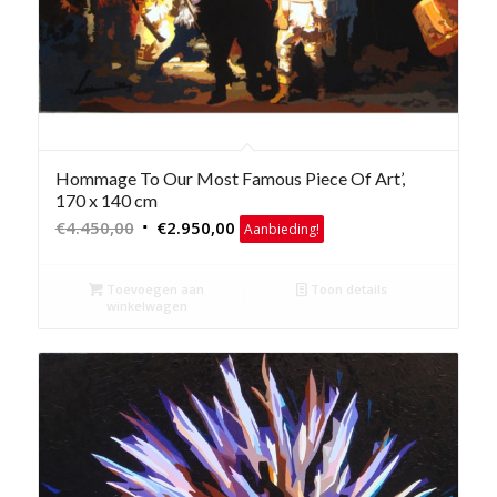
Hommage To Our Most Famous Piece Of Art’,
170 x 140 cm
Oorspronkelijke
Huidige
€
4.450,00
€
2.950,00
Aanbieding!
prijs
prijs
was:
is:
Toevoegen aan
Toon details
€4.450,00.
€2.950,00.
winkelwagen