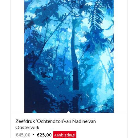
Zeefdruk ‘Ochtendzon’van Nadine van
Oosterwijk
Oorspronkelijke
Huidige
€
45,00
€
25,00
Aanbieding!