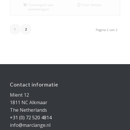
Toevoegen aan
Toon details
€2.850,00.
€1.850,00.
winkelwagen
1
2
Pagina 2 van 2
Contact informatie
Mient 12
1811 NC Alkmaar
The Netherlands
+31 (0) 72 520 4814
info@marclange.nl