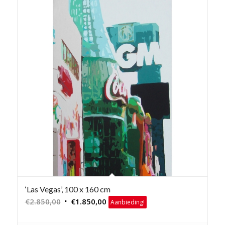
‘Las Vegas’, 100 x 160 cm
Oorspronkelijke
Huidige
€
2.850,00
€
1.850,00
Aanbieding!
prijs
prijs
was:
is: