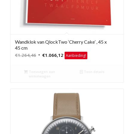
Wandklok van QlockTwo ‘Cherry Cake’ , 45 x
45 cm
Oorspronkelijke
Huidige
€
1.264,46
€
1.066,12
Aanbieding!
prijs
prijs
was:
is:
Toevoegen aan
Toon details
€1.264,46.
€1.066,12.
winkelwagen