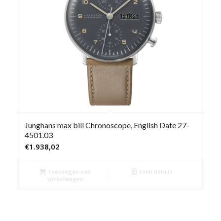
Junghans max bill Chronoscope, English Date 27-
4501.03
€
1.938,02
Toevoegen aan
Toon details
winkelwagen