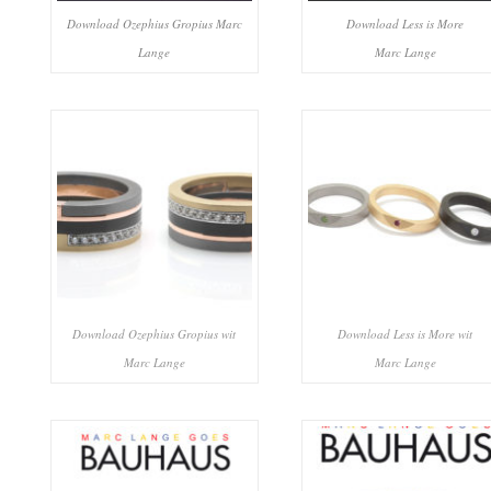
Download Ozephius Gropius Marc
Download Less is More
Lange
Marc Lange
Download Ozephius Gropius wit
Download Less is More wit
Marc Lange
Marc Lange